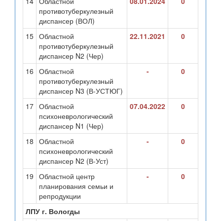
14
Областной
08.01.2024
0
противотуберкулезный
диспансер (ВОЛ)
15
Областной
22.11.2021
0
противотуберкулезный
диспансер N2 (Чер)
16
Областной
-
0
противотуберкулезный
диспансер N3 (В-УСТЮГ)
17
Областной
07.04.2022
0
психоневрологический
диспансер N1 (Чер)
18
Областной
-
0
психоневрологический
диспансер N2 (В-Уст)
19
Областной центр
-
0
планирования семьи и
репродукции
ЛПУ г. Вологды