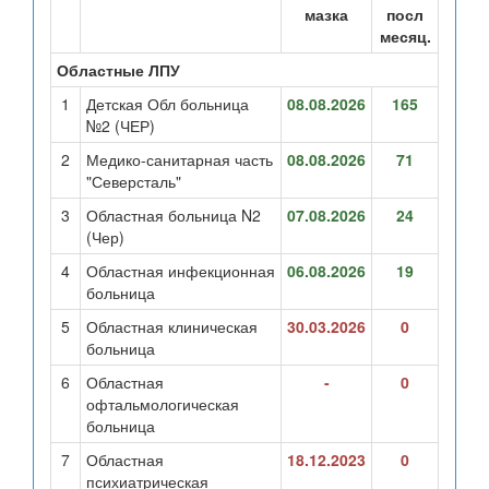
мазка
посл
месяц.
Областные ЛПУ
1
Детская Обл больница
08.08.2026
165
№2 (ЧЕР)
2
Медико-санитарная часть
08.08.2026
71
"Северсталь"
3
Областная больница N2
07.08.2026
24
(Чер)
4
Областная инфекционная
06.08.2026
19
больница
5
Областная клиническая
30.03.2026
0
больница
6
Областная
-
0
офтальмологическая
больница
7
Областная
18.12.2023
0
психиатрическая